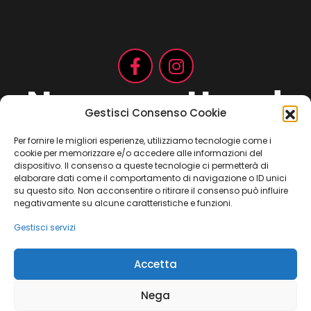
Non aspettare!
Gestisci Consenso Cookie
Per fornire le migliori esperienze, utilizziamo tecnologie come i
cookie per memorizzare e/o accedere alle informazioni del
Contattaci ora
dispositivo. Il consenso a queste tecnologie ci permetterà di
elaborare dati come il comportamento di navigazione o ID unici
su questo sito. Non acconsentire o ritirare il consenso può influire
negativamente su alcune caratteristiche e funzioni.
Gestisci servizi
Copyright 2021 ©
Jay Consulting
– c.da Migliarino, 33 – 62012
Accetta
Civitanova Marche (MC) – Partita IVA: 01752470433
Nega
Cookie Policy
Dichiarazione sulla Privacy