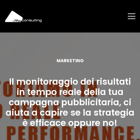
MARKETING
Il monitoraggio dei risultati
in tempo reale della tua
campagna pubblicitaria, ci
aiuta a capire se la strategia
è efficace oppure no!