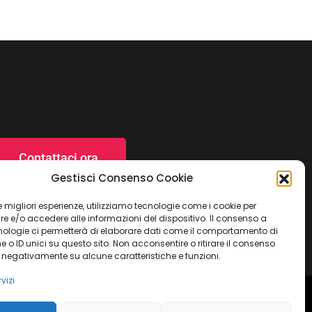
Contattaci ora
Gestisci Consenso Cookie
 le migliori esperienze, utilizziamo tecnologie come i cookie per
 e/o accedere alle informazioni del dispositivo. Il consenso a
nologie ci permetterà di elaborare dati come il comportamento di
 o ID unici su questo sito. Non acconsentire o ritirare il consenso
e negativamente su alcune caratteristiche e funzioni.
vizi
ulla Privacy
Termini e condizioni
Imprint