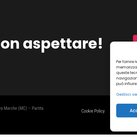
on aspettare!
Per fornire
memorizzare
queste tec
navigazione
può influir
Gestisci ser
ova Marche (MC) – Partita
Ac
Cookie Policy
Dichiarazione s