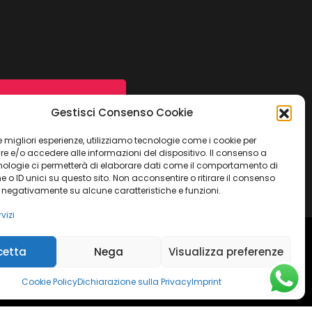
Contattaci ora
Gestisci Consenso Cookie
 le migliori esperienze, utilizziamo tecnologie come i cookie per
 e/o accedere alle informazioni del dispositivo. Il consenso a
nologie ci permetterà di elaborare dati come il comportamento di
 o ID unici su questo sito. Non acconsentire o ritirare il consenso
e negativamente su alcune caratteristiche e funzioni.
vizi
cetta
Nega
Visualizza preferenze
ulla Privacy
Termini e condizioni
Imprint
Dichiarazione sulla Privacy
Disconoscimento
Cookie Policy
Dichiarazione sulla Privacy
Imprint