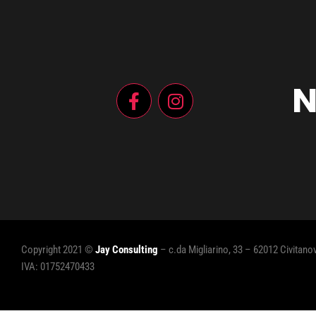
N
Copyright 2021 ©
Jay Consulting
– c.da Migliarino, 33 – 62012 Civitan
IVA: 01752470433