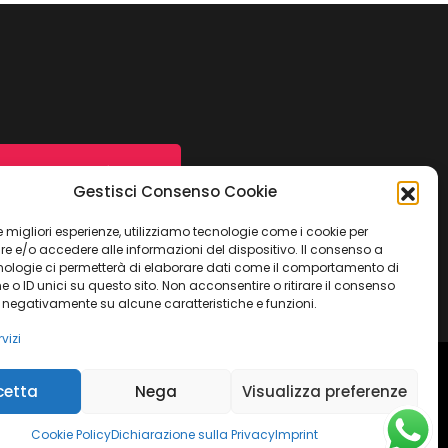
Contattaci ora
Gestisci Consenso Cookie
 le migliori esperienze, utilizziamo tecnologie come i cookie per
 e/o accedere alle informazioni del dispositivo. Il consenso a
nologie ci permetterà di elaborare dati come il comportamento di
 o ID unici su questo sito. Non acconsentire o ritirare il consenso
e negativamente su alcune caratteristiche e funzioni.
vizi
cetta
Nega
Visualizza preferenze
ulla Privacy
Termini e condizioni
Imprint
Dichiarazione sulla Privacy
Disconoscimento
Cookie Policy
Dichiarazione sulla Privacy
Imprint