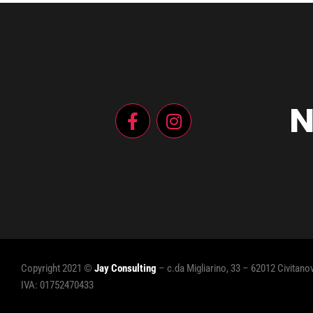
N
Copyright 2021 ©
Jay Consulting
– c.da Migliarino, 33 – 62012 Civitan
IVA: 01752470433