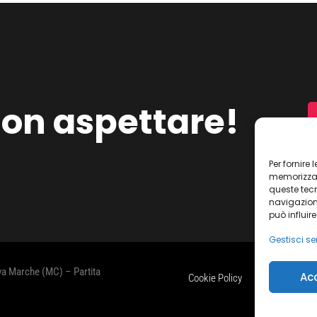
on aspettare!
Per fornire
memorizzare
queste tec
navigazione
può influir
Gestisci ser
ova Marche (MC) – Partita
Ac
Cookie Policy
Dichiarazione s