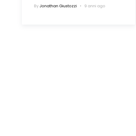
By
Jonathan Giustozzi
9 anni ago