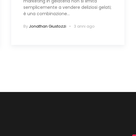
marketing in gelateria non si limita
semplicemente a vendere deliziosi gelati;
è una combinazione…
By
Jonathan Giustozzi
3 anni ago