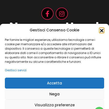
Non aspettare!
Gestisci Consenso Cookie
Per fornire le migliori esperienze, utilizziamo tecnologie come i
cookie per memorizzare e/o accedere alle informazioni del
Contattaci ora
dispositivo. Il consenso a queste tecnologie ci permetterà di
elaborare dati come il comportamento di navigazione o ID unici
su questo sito. Non acconsentire o ritirare il consenso può influire
negativamente su alcune caratteristiche e funzioni.
Gestisci servizi
Copyright 2021 ©
Jay Consulting
– c.da Migliarino, 33 – 62012
Accetta
Civitanova Marche (MC) – Partita IVA: 01752470433
Nega
Cookie Policy
Dichiarazione sulla Privacy
Visualizza preferenze
Termini e condizioni
Imprint
Dichiarazione sulla Privacy