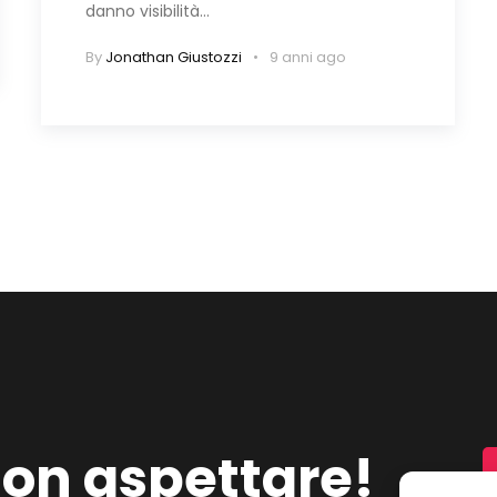
danno visibilità…
By
Jonathan Giustozzi
9 anni ago
on aspettare!