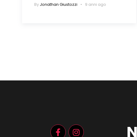
By
Jonathan Giustozzi
9 anni ago
N