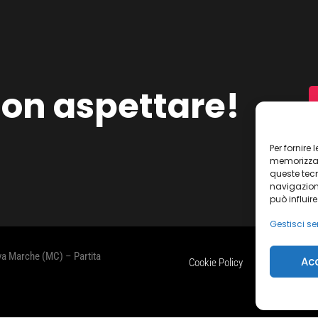
on aspettare!
Per fornire
memorizzare
queste tec
navigazione
può influir
Gestisci ser
ova Marche (MC) – Partita
Ac
Cookie Policy
Dichiarazione s