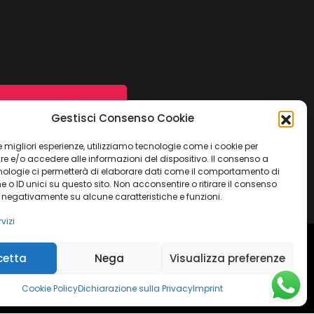
Contattaci ora
Gestisci Consenso Cookie
 le migliori esperienze, utilizziamo tecnologie come i cookie per
 e/o accedere alle informazioni del dispositivo. Il consenso a
nologie ci permetterà di elaborare dati come il comportamento di
 o ID unici su questo sito. Non acconsentire o ritirare il consenso
e negativamente su alcune caratteristiche e funzioni.
vizi
cetta
Nega
Visualizza preferenze
ulla Privacy
Termini e condizioni
Imprint
Dichiarazione sulla Privacy
Disconoscimento
Cookie Policy
Dichiarazione sulla Privacy
Imprint