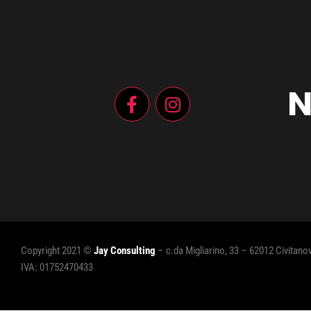
N
Copyright 2021 ©
Jay Consulting
– c.da Migliarino, 33 – 62012 Civitan
IVA: 01752470433