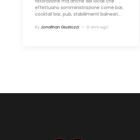
ristorazione ma anche dei locali che
effettuano somministrazione come bar,
cocktail bar, pub, stabilimenti balneari…
By
Jonathan Giustozzi
6 anni ago