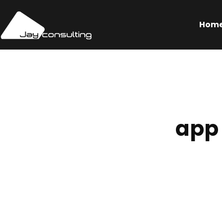
Hom
app 