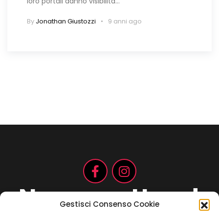
loro portali danno visibilità…
By
Jonathan Giustozzi
9 anni ago
Non aspettare!
Gestisci Consenso Cookie