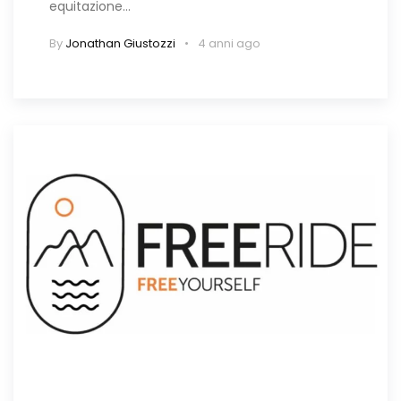
equitazione…
By
Jonathan Giustozzi
4 anni ago