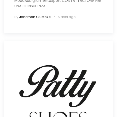
ModaAbbigliamentoSport CONTATTACI ORA PER
UNA CONSULENZA
By
Jonathan Giustozzi
5 anni ago