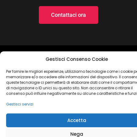
Contattaci ora
Copyright 2021 ©
Jay Consulting
– c.da Migliarino, 33 – 62012
Gestisci Consenso Cookie
Civitanova Marche (MC) – Partita IVA: 01752470433
Per fornire le migliori esperienze, utilizziamo tecnologie come i cookie p
memorizzare e/o accedere alle informazioni del dispositivo. Il consen
Cookie Policy
Dichiarazione sulla Privacy
queste tecnologie ci permetterà di elaborare dati come il comportam
Termini e condizioni
Imprint
Dichiarazione sulla Privacy
di navigazione o ID unici su questo sito. Non acconsentire o ritirare il
consenso può influire negativamente su alcune caratteristiche e funzi
Disconoscimento
Gestisci servizi
Accetta
Nega