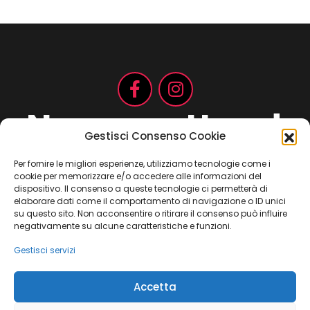
Non aspettare!
Gestisci Consenso Cookie
Per fornire le migliori esperienze, utilizziamo tecnologie come i
cookie per memorizzare e/o accedere alle informazioni del
Contattaci ora
dispositivo. Il consenso a queste tecnologie ci permetterà di
elaborare dati come il comportamento di navigazione o ID unici
su questo sito. Non acconsentire o ritirare il consenso può influire
negativamente su alcune caratteristiche e funzioni.
Gestisci servizi
Copyright 2021 ©
Jay Consulting
– c.da Migliarino, 33 – 62012
Accetta
Civitanova Marche (MC) – Partita IVA: 01752470433