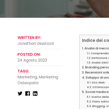
WRITTEN BY:
Indice dei co
Jonathan Giustozzi
Analisi di merc
Comprendere
POSTED ON:
Definizione 
24 Agosto 2023
Analisi SWO
Branding pers
TAGS:
Recensioni onl
Marketing
,
Marketing
Sviluppo di un
Osteopata
Sito Web
Ottimizzazi
Social media 
Scelta dell
Piano edito
Blogging, v