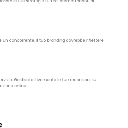
 basare le tue strategie future, permettendoti di
e un concorrente. Il tuo branding dovrebbe riflettere
servizio. Gestisci attivamente le tue recensioni su
zione online.
e