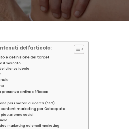
ntenuti dell'articolo:
ato e definizione del target
 il mercato
del cliente ideale
T
onale
ine
a presenza online efficace
one per i motori di ricerca (SEO)
e content marketing per Osteopata
e piattaforme social
riale
ideo marketing ed email marketing