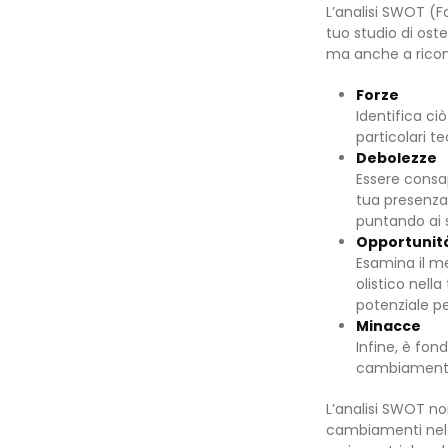
L’analisi SWOT (F
tuo studio di oste
ma anche a ricon
Forze
Identifica ciò
particolari t
Debolezze
Essere consap
tua presenza 
puntando ai s
Opportunit
Esamina il me
olistico nell
potenziale pe
Minacce
Infine, è fo
cambiamenti 
L’analisi SWOT no
cambiamenti nel m