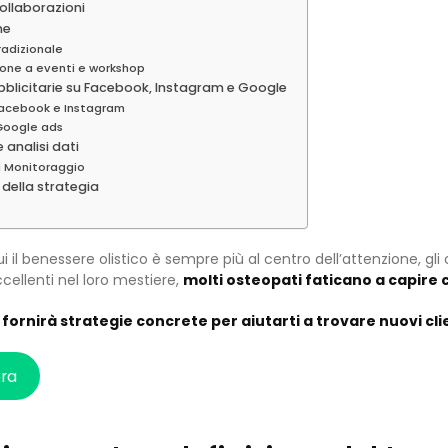
ollaborazioni
ne
radizionale
ione a eventi e workshop
licitarie su Facebook, Instagram e Google
Facebook e Instagram
 Google ads
 analisi dati
i Monitoraggio
ella strategia
i il benessere olistico è sempre più al centro dell’attenzione, g
ellenti nel loro mestiere,
molti osteopati faticano a capire 
fornirà strategie concrete per aiutarti a trovare nuovi cli
ora