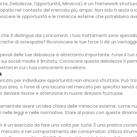
orze, Debolezze, Opportunità, Minacce) è un framework struttura
opatia nel contesto del mercato più ampio. Non solo ti aiuta a iden
oscere le opportunità e le minacce esterne che potrebbero aver
 che ti distingue dai concorrenti. I tuoi trattamenti sono specializ
ecniche di osteopatia? Riconoscere le tue forze ti dà un vantaggi
evoli delle tue debolezze è altrettanto importante. Forse il tuo s
sui social media è limitata. Conoscere queste debolezze ti perm
ettori in cui i tuoi concorrenti eccellono.
à
rcato per individuare opportunità non ancora sfruttate. Può trat
a tua area, o forse di una lacuna nel mercato per specifici servizi
r deviare risorse e attenzione in nuove direzioni fruttuose.
ndamentale avere un’idea chiara delle minacce esterne, come n
nelle leggi e nelle normative. Stare al passo con queste dinamic
n è un esercizio da fare una volta per tutte. È una pratica contin
ercato e nel comportamento dei consumatori. Utilizza strumenti