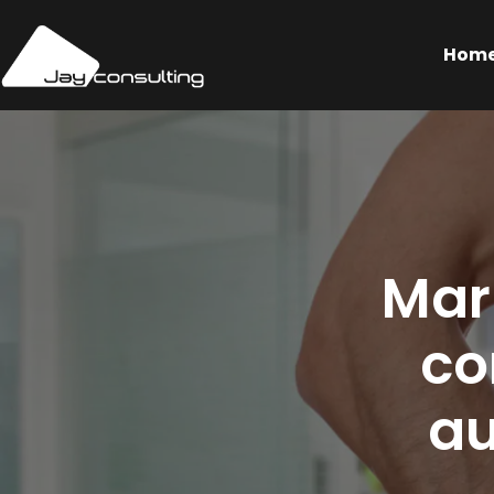
Hom
Mar
co
au