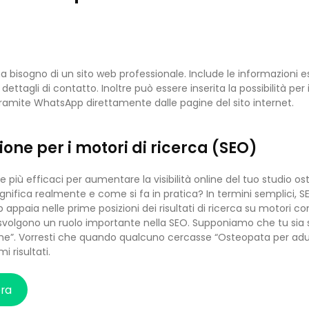
bisogno di un sito web professionale. Include le informazioni essen
dettagli di contatto. Inoltre può essere inserita la possibilità per 
ramite WhatsApp direttamente dalle pagine del sito internet.
ione per i motori di ricerca (SEO)
e più efficaci per aumentare la visibilità online del tuo studio os
gnifica realmente e come si fa in pratica? In termini semplici, SEO
b appaia nelle prime posizioni dei risultati di ricerca su motori 
svolgono un ruolo importante nella SEO. Supponiamo che tu sia spe
e”. Vorresti che quando qualcuno cercasse “Osteopata per adulti
i risultati.
ora