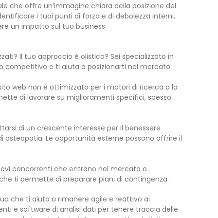
le che offre un’immagine chiara della posizione del
tificare i tuoi punti di forza e di debolezza interni,
e un impatto sul tuo business.
zati? Il tuo approccio è olistico? Sei specializzato in
o competitivo e ti aiuta a posizionarti nel mercato.
ito web non è ottimizzato per i motori di ricerca o la
ette di lavorare su miglioramenti specifici, spesso
tarsi di un crescente interesse per il benessere
 di osteopatia. Le opportunità esterne possono offrire il
uovi concorrenti che entrano nel mercato o
he ti permette di preparare piani di contingenza.
ua che ti aiuta a rimanere agile e reattivo ai
 e software di analisi dati per tenere traccia delle