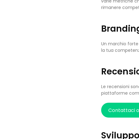
varie metriche ch
rimanere competi
Brandin
Un marchio forte 
la tua competenza,
Recensio
Le recensioni sono
piattaforme come
Contattaci 
Sviluppo