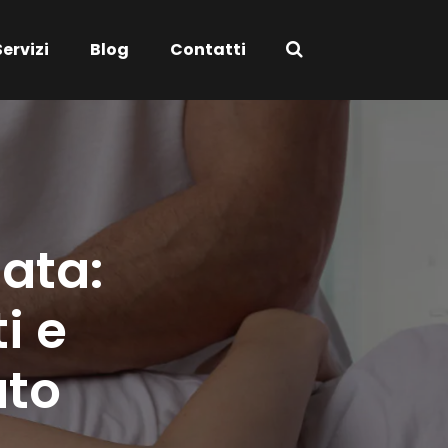
Servizi
Blog
Contatti
ata:
i e
ato