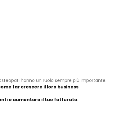
li osteopati hanno un ruolo sempre più importante.
come far crescere il loro business
.
enti e aumentare il tuo fatturato
.