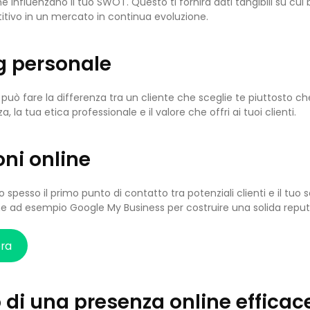
e influenzano il tuo SWOT. Questo ti fornirà dati tangibili su cui
tivo in un mercato in continua evoluzione.
g personale
può fare la differenza tra un cliente che sceglie te piuttosto ch
 la tua etica professionale e il valore che offri ai tuoi clienti.
ni online
 spesso il primo punto di contatto tra potenziali clienti e il tuo 
 ad esempio Google My Business per costruire una solida reputa
ora
 di una presenza online efficac