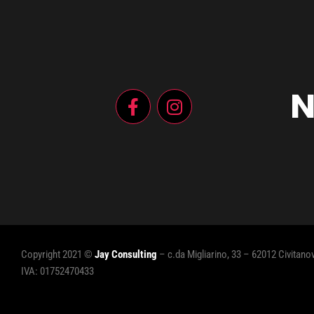
N
Copyright 2021 ©
Jay Consulting
– c.da Migliarino, 33 – 62012 Civitan
IVA: 01752470433