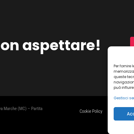
on aspettare!
Per fornire
memorizzare
queste tec
navigazione
può influir
Gestisci ser
ova Marche (MC) – Partita
Cookie Policy
Dichiarazione s
Ac