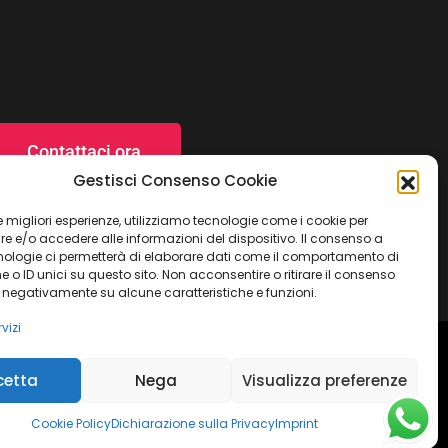
Contattaci ora
Gestisci Consenso Cookie
 le migliori esperienze, utilizziamo tecnologie come i cookie per
 e/o accedere alle informazioni del dispositivo. Il consenso a
nologie ci permetterà di elaborare dati come il comportamento di
 o ID unici su questo sito. Non acconsentire o ritirare il consenso
e negativamente su alcune caratteristiche e funzioni.
vizi
ulla Privacy
Termini e condizioni
Imprint
cetta
Nega
Visualizza preferenze
Dichiarazione sulla Privacy
Disconoscimento
Cookie Policy
Dichiarazione sulla Privacy
Imprint