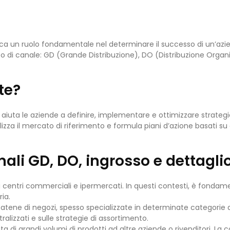
oca un ruolo fondamentale nel determinare il successo di un’azie
po di canale: GD (Grande Distribuzione), DO (Distribuzione Organi
te?
aiuta le aziende a definire, implementare e ottimizzare strategie
izza il mercato di riferimento e formula piani d’azione basati su 
nali GD, DO, ingrosso e dettagli
ndi centri commerciali e ipermercati. In questi contesti, è fondamen
ia.
tene di negozi, spesso specializzate in determinate categorie di
alizzati e sulle strategie di assortimento.
a di grandi volumi di prodotti ad altre aziende o rivenditori. La 