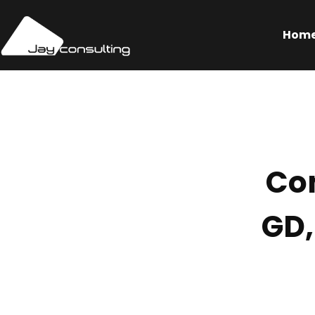
Hom
Co
GD,