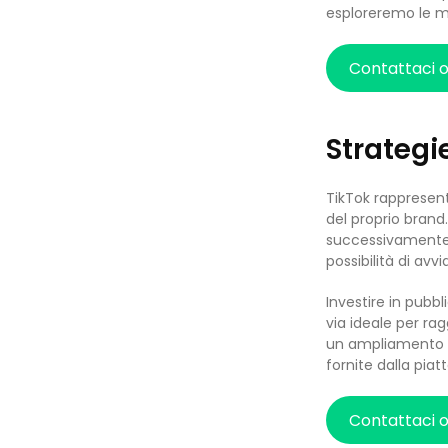
esploreremo le mo
Contattaci 
Strategie
TikTok rappresent
del proprio brand
successivamente a
possibilità di av
Investire in pubb
via ideale per r
un ampliamento d
fornite dalla pia
Contattaci 