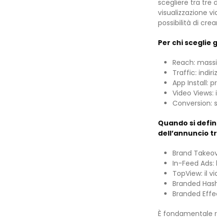
scegliere tra tre
visualizzazione v
possibilità di crea
Per chi sceglie
Reach: massim
Traffic: indir
App Install:
Video Views: 
Conversion: st
Quando si defin
dell’annuncio tr
Brand Takeove
In-Feed Ads: 
TopView: il v
Branded Hasht
Branded Effec
È fondamentale ric