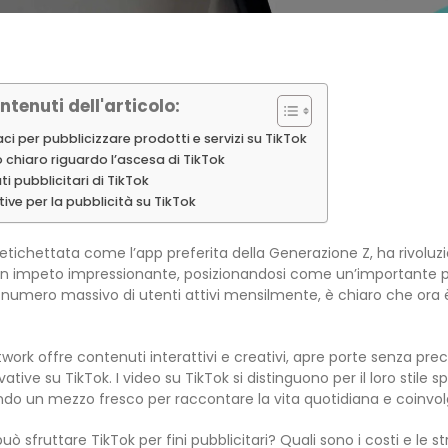
ntenuti dell'articolo:
ci per pubblicizzare prodotti e servizi su TikTok
o chiaro riguardo l’ascesa di TikTok
i pubblicitari di TikTok
ive per la pubblicità su TikTok
 etichettata come l’app preferita della Generazione Z, ha rivol
 impeto impressionante, posizionandosi come un’importante piat
numero massivo di utenti attivi mensilmente, è chiaro che ora è
work offre contenuti interattivi e creativi, apre porte senza p
vative su TikTok. I video su TikTok si distinguono per il loro sti
do un mezzo fresco per raccontare la vita quotidiana e coinvolge
può sfruttare TikTok per fini pubblicitari? Quali sono i costi e le 