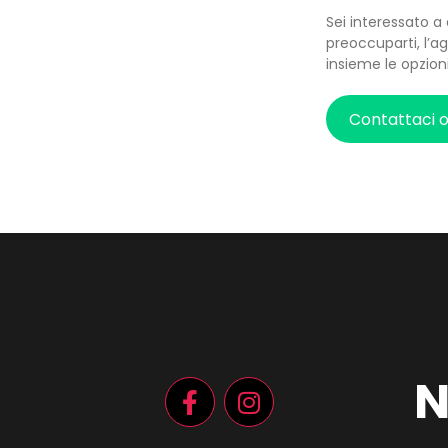
Sei interessato a
preoccuparti, l’ag
insieme le opzion
Contattaci 
N