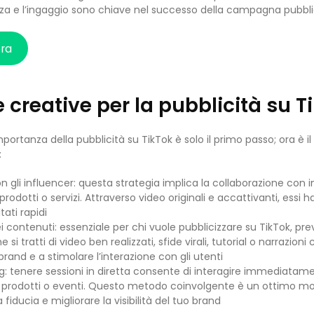
nza e l’ingaggio sono chiave nel successo della campagna pubblic
ora
e creative per la pubblicità su T
ortanza della pubblicità su TikTok è solo il primo passo; ora è 
:
 gli influencer: questa strategia implica la collaborazione con in
odotti o servizi. Attraverso video originali e accattivanti, essi ha
tati rapidi
 contenuti: essenziale per chi vuole pubblicizzare su TikTok, pre
e si tratti di video ben realizzati, sfide virali, tutorial o narrazi
 brand e a stimolare l’interazione con gli utenti
g: tenere sessioni in diretta consente di interagire immediatam
prodotti o eventi. Questo metodo coinvolgente è un ottimo mod
fiducia e migliorare la visibilità del tuo brand