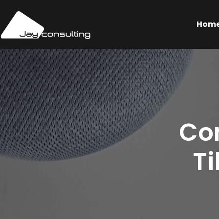
Hom
Com
Ti