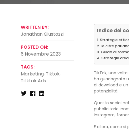
WRITTEN BY:
Indice dei co
Jonathan Giustozzi
Strategie effica
Le cifre parlan
POSTED ON:
Guida ai format
6 Novembre 2023
Strategie creat
TAGS:
TikTok, una volta
Marketing
,
Tiktok
,
ha guadagnato un
Titktok Ads
di download e un 
potenzialità.
Questo social net
pubblicitarie inno
Instagram, fornen
E allora, come si 