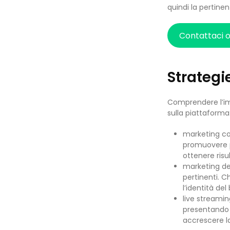
quindi la pertine
Contattaci 
Strategi
Comprendere l’imp
sulla piattaforma
marketing con
promuovere pr
ottenere risul
marketing dei
pertinenti. Ch
l’identità del
live streamin
presentando 
accrescere la 