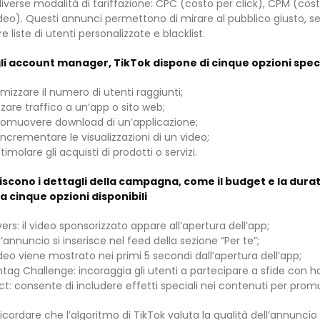
 diverse modalità di tariffazione: CPC (costo per click), CPM (cos
ideo). Questi annunci permettono di mirare al pubblico giusto, s
re liste di utenti personalizzate e blacklist.
 gli account manager, TikTok dispone di cinque opzioni spe
izzare il numero di utenti raggiunti;
izzare traffico a un’app o sito web;
 promuovere download di un’applicazione;
incrementare le visualizzazioni di un video;
imolare gli acquisti di prodotti o servizi.
iscono i dettagli della campagna, come il budget e la dura
a cinque opzioni disponibili
rs: il video sponsorizzato appare all’apertura dell’app;
l’annuncio si inserisce nel feed della sezione “Per te”;
ideo viene mostrato nei primi 5 secondi dall’apertura dell’app;
ag Challenge: incoraggia gli utenti a partecipare a sfide con h
t: consente di includere effetti speciali nei contenuti per prom
ordare che l’algoritmo di TikTok valuta la qualità dell’annuncio e