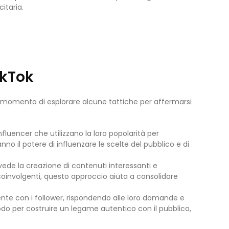
itaria.
ikTok
il momento di esplorare alcune tattiche per affermarsi
fluencer che utilizzano la loro popolarità per
nno il potere di influenzare le scelte del pubblico e di
vede la creazione di contenuti interessanti e
oni coinvolgenti, questo approccio aiuta a consolidare
ente con i follower, rispondendo alle loro domande e
o per costruire un legame autentico con il pubblico,