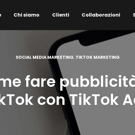
e
Chi siamo
Clienti
Collaborazioni
SOCIAL MEDIA MARKETING
,
TIKTOK MARKETING
e fare pubblicit
kTok con TikTok 