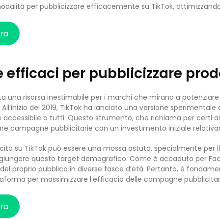
dalità per pubblicizzare efficacemente su TikTok, ottimizzando il
ora
 efficaci per pubblicizzare prodo
a una risorsa inestimabile per i marchi che mirano a potenziare l
. All’inizio del 2019, TikTok ha lanciato una versione sperimentale
ccessibile a tutti. Questo strumento, che richiama per certi asp
viare campagne pubblicitarie con un investimento iniziale relati
licità su TikTok può essere una mossa astuta, specialmente per i
aggiungere questo target demografico. Come è accaduto per Fa
el proprio pubblico in diverse fasce d’età. Pertanto, è fondam
ttaforma per massimizzare l’efficacia delle campagne pubblicitar
ora