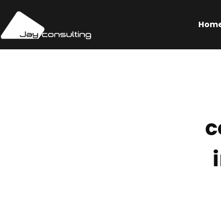
Hom
c