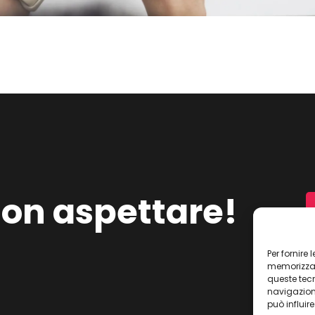
on aspettare!
Per fornire
memorizzare
queste tec
navigazione
può influir