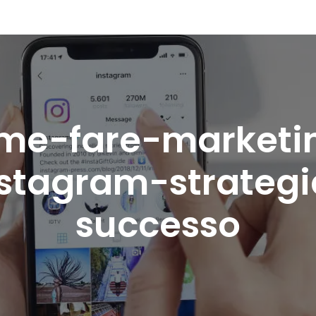
me-fare-marketi
nstagram-strategi
successo