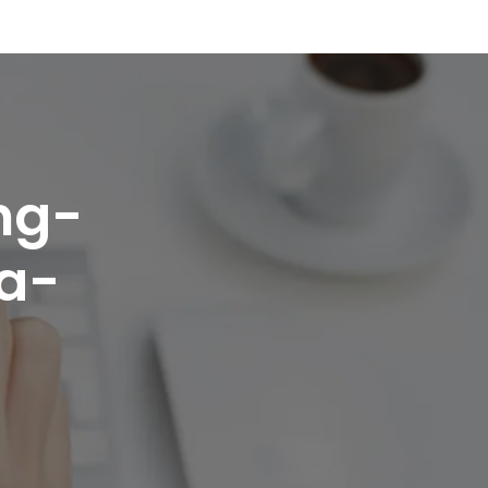
ng-
a-