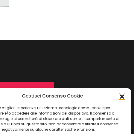
Contattaci ora
Gestisci Consenso Cookie
 le migliori esperienze, utilizziamo tecnologie come i cookie per
 e/o accedere alle informazioni del dispositivo. Il consenso a
nologie ci permetterà di elaborare dati come il comportamento di
 o ID unici su questo sito. Non acconsentire o ritirare il consenso
e negativamente su alcune caratteristiche e funzioni.