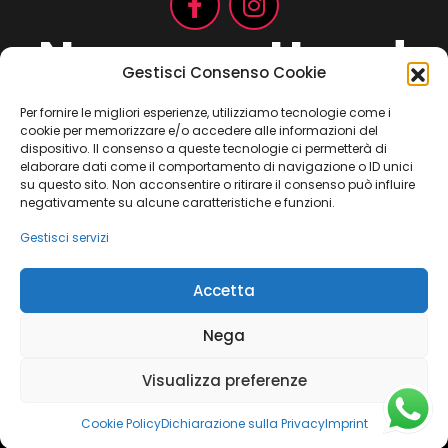
Non aspettare!
Gestisci Consenso Cookie
Per fornire le migliori esperienze, utilizziamo tecnologie come i
cookie per memorizzare e/o accedere alle informazioni del
Contattaci ora
dispositivo. Il consenso a queste tecnologie ci permetterà di
elaborare dati come il comportamento di navigazione o ID unici
su questo sito. Non acconsentire o ritirare il consenso può influire
negativamente su alcune caratteristiche e funzioni.
Gestisci servizi
Copyright 2021 ©
Jay Consulting
– c.da Migliarino, 33 – 62012
Accetta
Civitanova Marche (MC) – Partita IVA: 01752470433
Nega
Cookie Policy
Dichiarazione sulla Privacy
Visualizza preferenze
Termini e condizioni
Imprint
Dichiarazione sulla Privacy
Disconoscimento
Cookie Policy
Dichiarazione sulla Privacy
Imprint